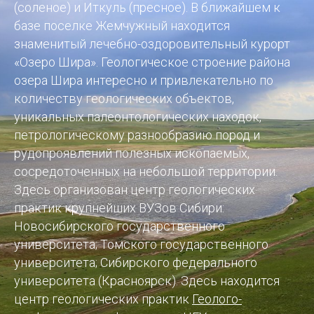
(соленое) и Иткуль (пресное). В ближайшем к
базе поселке Жемчужный находится
знаменитый лечебно-оздоровительный курорт
«Озеро Шира». Геологическое строение района
озера Шира интересно и привлекательно по
количеству геологических объектов,
уникальных палеонтологических находок,
петрологическому разнообразию пород и
рудопроявлений полезных ископаемых,
сосредоточенных на небольшой территории.
Здесь организован центр геологических
практик крупнейших ВУЗов Сибири:
Новосибирского государственного
университета; Томского государственного
университета; Сибирского федерального
университета (Красноярск). Здесь находится
центр геологических
практик
Геолого-