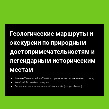
Геологические маршруты и
экскурсии по природным
достопримечательностям и
легендарным историческим
местам
Киялых-Узеньское Cu-Mo-W скарновое месторождение (Провал)
Кембрий Батенёвского кряжа
Экскурсия по заповеднику «Хакасский» (озеро Иткуль)