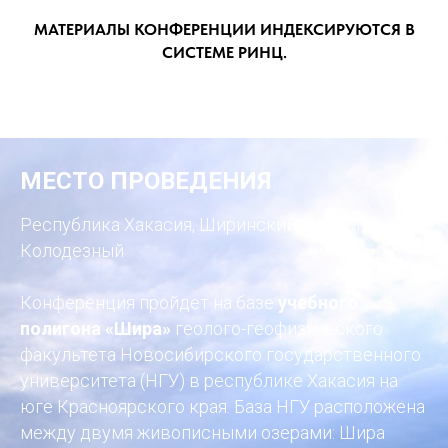
МАТЕРИАЛЫ КОНФЕРЕНЦИИ ИНДЕКСИРУЮТСЯ В
СИСТЕМЕ РИНЦ.
МЕСТО ПРОВЕДЕНИЯ
Республика Хакасия, Ширинский район, поселок
Колодезный
Конференция пройдет на базе
учебного
полигона «Шира»
геолого-геофизического
факультета Новосибирского государственного
университета (НГУ) в республике Хакасия на
юге Красноярского края. База НГУ расположена
между двумя живописными озерами: Шира