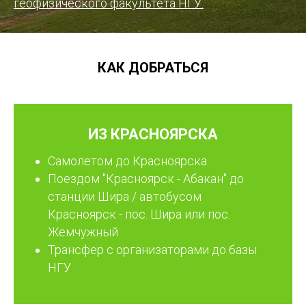
геофизического факультета НГУ
.
КАК ДОБРАТЬСЯ
ИЗ КРАСНОЯРСКА
Самолетом до Красноярска
Поездом "Красноярск - Абакан" до
станции Шира / автобусом
Красноярск - пос. Шира или пос.
Жемчужный
Трансфер с организаторами до базы
НГУ